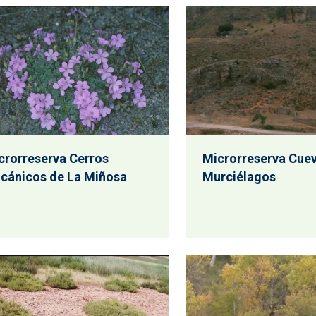
crorreserva Cerros
Microrreserva Cuev
lcánicos de La Miñosa
Murciélagos