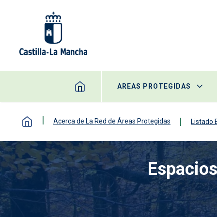
Pasar al contenido principal
AREAS PROTEGIDAS
Acerca de La Red de Áreas Protegidas
Listado
Espacios
Imagen