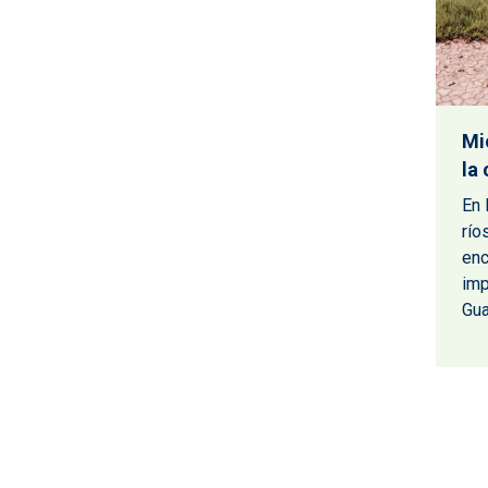
Mi
la
En 
río
enc
imp
Gua
Paginación