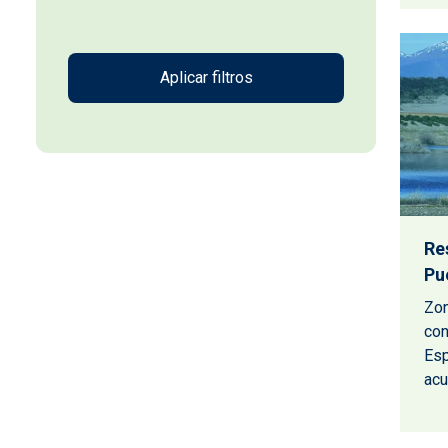
Re
Pu
Zon
con
Esp
acu