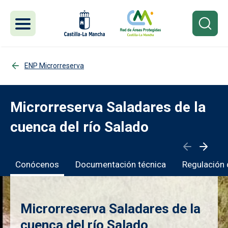
Pasar al contenido principal
ENP Microrreserva
Microrreserva Saladares de la
cuenca del río Salado
Conócenos
Documentación técnica
Regulación 
Microrreserva Saladares de la
cuenca del río Salado