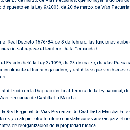
995, de 23 de marzo, de Vías Pecuarias, que no hayan sido cedid
o dispuesto en la Ley 9/2003, de 20 de marzo, de Vías Pecuaria
l Real Decreto 1676/84, de 8 de febrero, las funciones atribuid
inerario sobrepase el territorio de la Comunidad.
a, el Estado dictó la Ley 3/1995, de 23 de marzo, de Vías Pecuari
radicionalmente el tránsito ganadero; y establece que son biene
es.
ablecido en la Disposición Final Tercera de la ley nacional, des
Vías Pecuarias de Castilla-La Mancha.
de la Red Regional de Vías Pecuarias de Castilla-La Mancha. En es
ros y cualquier otro territorio o instalaciones anexas para el 
ntes de reorganización de la propiedad rústica.