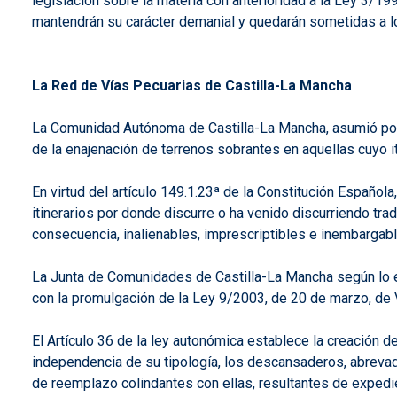
legislación sobre la materia con anterioridad a la Ley 3/1
mantendrán su carácter demanial y quedarán sometidas a l
La Red de Vías Pecuarias de Castilla-La Mancha
La Comunidad Autónoma de Castilla-La Mancha, asumió por e
de la enajenación de terrenos sobrantes en aquellas cuyo it
En virtud del artículo 149.1.23ª de la Constitución Español
itinerarios por donde discurre o ha venido discurriendo t
consecuencia, inalienables, imprescriptibles e inembargabl
La Junta de Comunidades de Castilla-La Mancha según lo est
con la promulgación de la Ley 9/2003, de 20 de marzo, de 
El Artículo 36 de la ley autonómica establece la creación 
independencia de su tipología, los descansaderos, abrevade
de reemplazo colindantes con ellas, resultantes de expedie