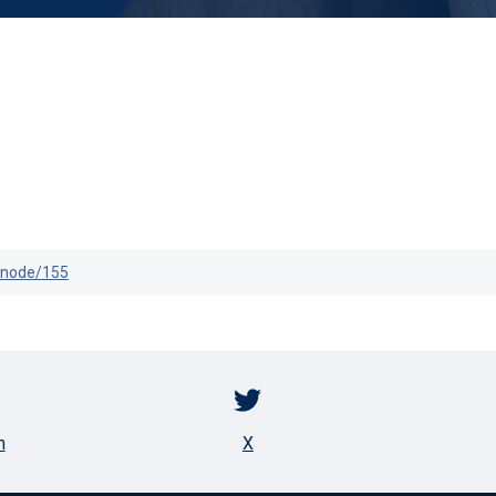
s/node/155
m
X