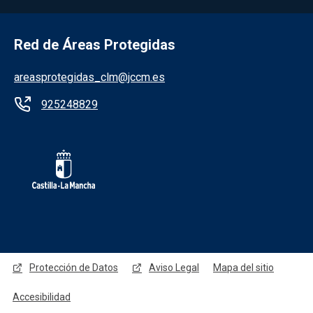
Red de Áreas Protegidas
areasprotegidas_clm@jccm.es
925248829
Redes sociales JCCM
Protección de Datos
Aviso Legal
Mapa del sitio
Accesibilidad