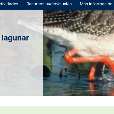
ctividades
Recursos audiovisuales
Más información
 lagunar