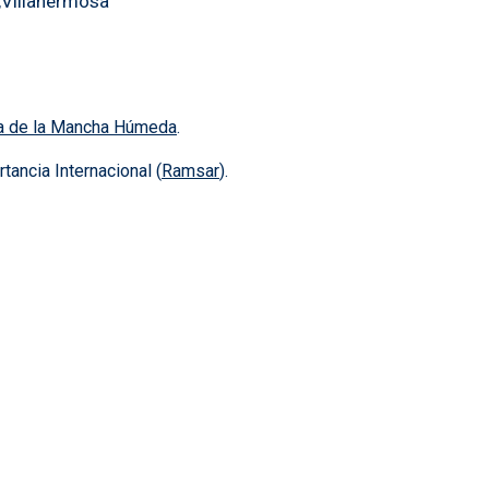
Villahermosa
ra de la Mancha Húmeda
.
ancia Internacional (
Ramsar
).