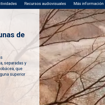
ctividades
Recursos audiovisuales
Más información
unas de
as
lla, separadas y
tobácea, que
guna superior