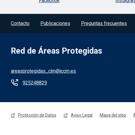
Facebook
Instagra
Contacto
Publicaciones
Preguntas frecuentes
Red de Áreas Protegidas
areasprotegidas_clm@jccm.es
925248829
Protección de Datos
Aviso Legal
Mapa del sitio