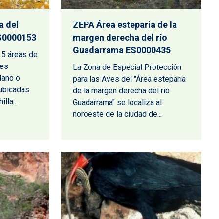
a del
ZEPA Área esteparia de la
ES0000153
margen derecha del río
Guadarrama ES0000435
 5 áreas de
ves
La Zona de Especial Protección
llano o
para las Aves del "Área esteparia
 ubicadas
de la margen derecha del río
lla...
Guadarrama" se localiza al
noroeste de la ciudad de...