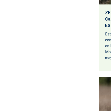
ZE
Ca
ES
Est
con
en 
Mon
may