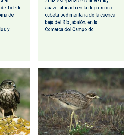
a al
Zona esteparia de relieve muy
a de Toledo
suave, ubicada en la depresión o
oma de
cubeta sedimentaria de la cuenca
baja del Río jabalón, en la
les y
Comarca del Campo de...