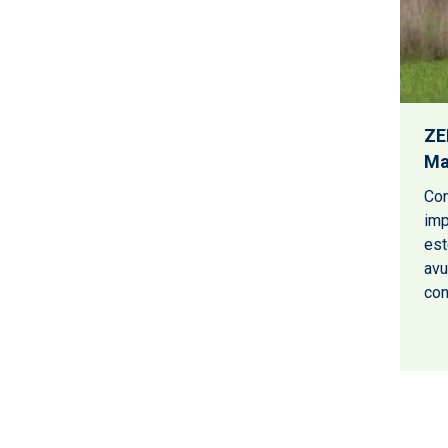
ZE
Ma
Con
imp
est
avu
con
Paginación