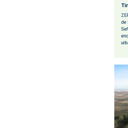
Ti
ZEP
de 
Señ
enc
urb