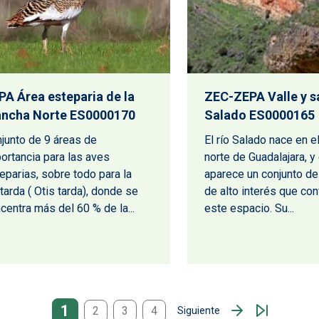
PA Área esteparia de la
ZEC-ZEPA Valle y sa
ncha Norte ES0000170
Salado ES0000165
junto de 9 áreas de
El río Salado nace en e
ortancia para las aves
norte de Guadalajara, y 
eparias, sobre todo para la
aparece un conjunto de
tarda ( Otis tarda), donde se
de alto interés que con
centra más del 60 % de la...
este espacio. Su...
1
2
3
4
Siguiente
Siguiente página