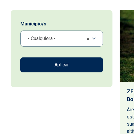
Municipio/s
- Cualquiera -
×
ZE
Bo
Áre
est
sua
alt