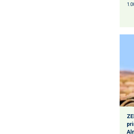
1.0
ZE
pri
Al