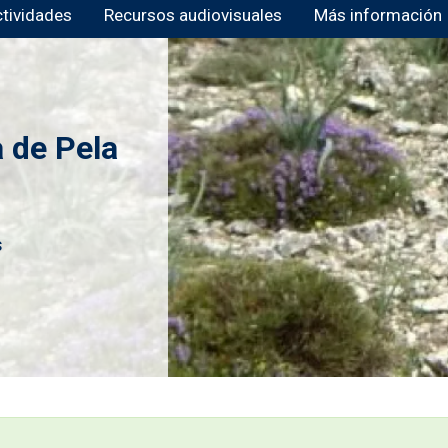
ctividades
Recursos audiovisuales
Más información
 de Pela
s