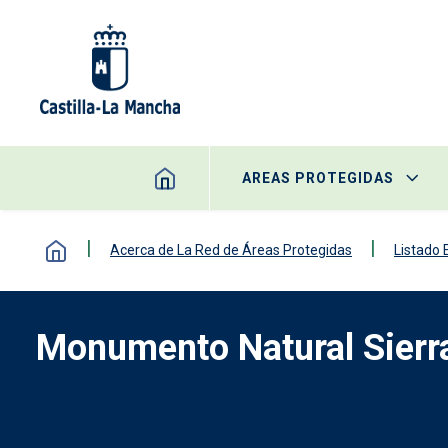
Pasar al contenido principal
AREAS PROTEGIDAS
Acerca de La Red de Áreas Protegidas
Listado
Monumento Natural Sierr