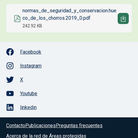
Documento
normas_de_seguridad_y_conservacion.hue
co_de_los_chorros.2019_0.pdf
242.92 KB
Facebook
Instagram
X
Youtube
linkedin
Contacto
Publicaciones
Preguntas frecuentes
Acerca de la red de Áreas protegidas