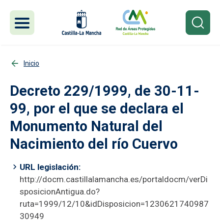
Pasar al contenido principal
Inicio
Decreto 229/1999, de 30-11-
99, por el que se declara el
Monumento Natural del
Nacimiento del río Cuervo
URL legislación
http://docm.castillalamancha.es/portaldocm/verDi
sposicionAntigua.do?
ruta=1999/12/10&idDisposicion=1230621740987
30949