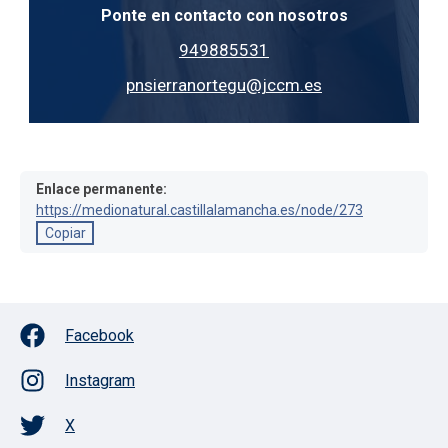
Ponte en contacto con nosotros
949885531
pnsierranortegu@jccm.es
Enlace permanente:
https://medionatural.castillalamancha.es/node/273
Copiar
Facebook
Instagram
X