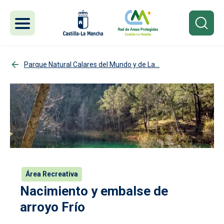
Pasar al contenido principal
Parque Natural Calares del Mundo y de La...
Área Recreativa
Nacimiento y embalse de
arroyo Frío