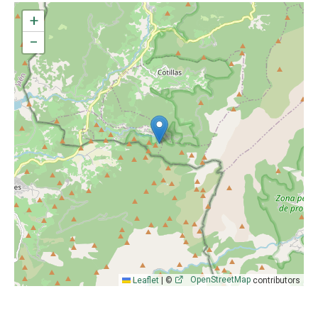
+
−
OpenStreetMap
Leaflet
|
©
contributors